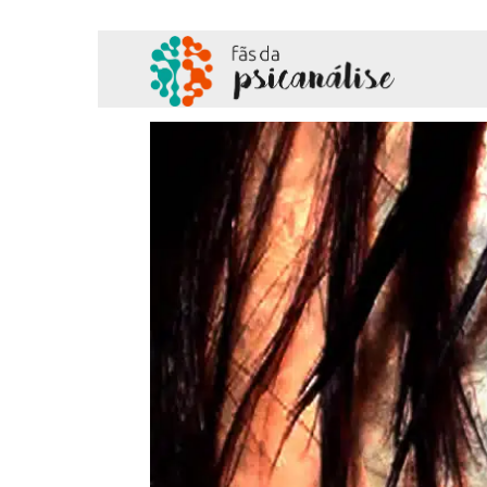
Fãs
da
Psicanálise