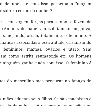
o denuncia, e com isso perpetua a Imagem
r sobre o corpo da mulher?
es conseguem forças para se opor o fazem de
lo Animus, de maneira absolutamente negativa,
as, negando, assim, totalmente, o feminino. A
áticas associadas a essa atitude, cristalizando
s femininos: mamas, ovários e útero. Sem
bém como artrite reumatoide etc. Os homens
e ninguém ganha nada com isso. O feminino é
mas do masculino mas procurar no âmago do
s mães educam seus filhos. Se são machistas e
arcela de culpa está na base de educação que