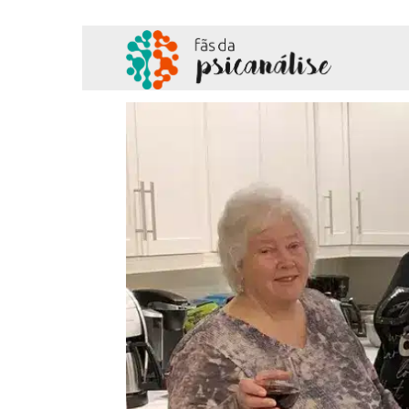
Fãs
da
Psicanálise