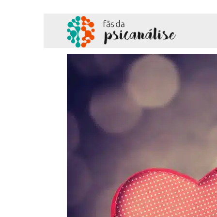
Fãs
da
Psicanálise