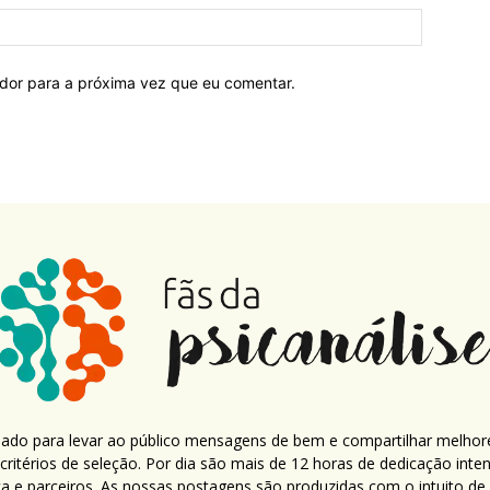
ador para a próxima vez que eu comentar.
criado para levar ao público mensagens de bem e compartilhar melhor
ritérios de seleção. Por dia são mais de 12 horas de dedicação inte
ca e parceiros. As nossas postagens são produzidas com o intuito de