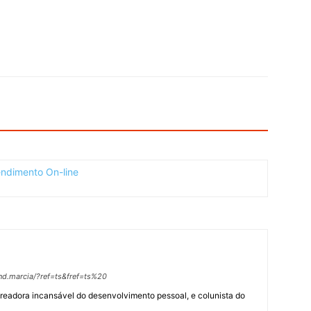
nd.marcia/?ref=ts&fref=ts%20
treadora incansável do desenvolvimento pessoal, e colunista do