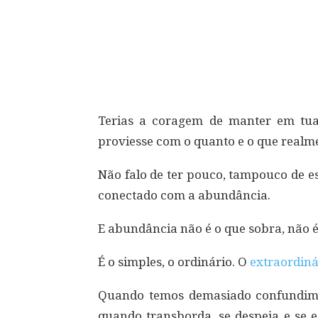
Compartilhar
Terias a coragem de manter em tua 
proviesse com o quanto e o que realm
Não falo de ter pouco, tampouco de es
conectado com a abundância.
E abundância não é o que sobra, não é
É o simples, o ordinário. O
extraordiná
Quando temos demasiado confundimos
quando transborda, se despeja e se 