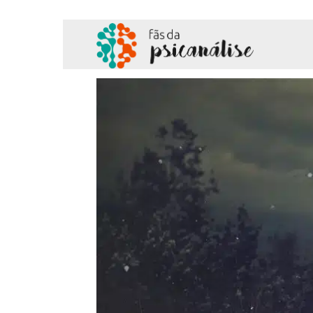
Fãs
da
Psicanálise