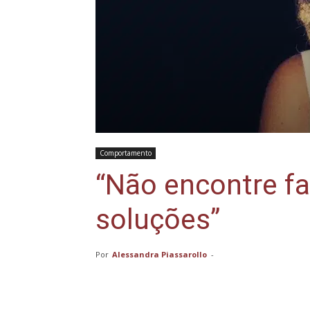
Comportamento
“Não encontre fa
soluções”
Por
Alessandra Piassarollo
-