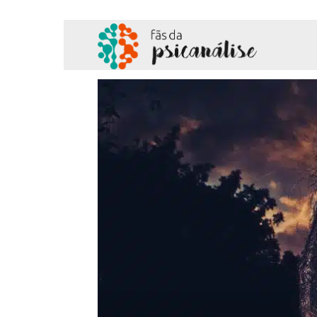
Fãs
da
Psicanálise