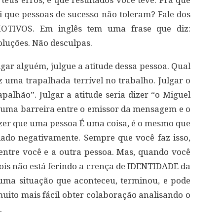
teus erros, e que resultados você teve. Pra que
i que pessoas de sucesso não toleram? Fale dos
OTIVOS. Em inglês tem uma frase que diz:
luções. Não desculpas.
gar alguém, julgue a atitude dessa pessoa. Qual
z uma trapalhada terrível no trabalho. Julgar o
apalhão”. Julgar a atitude seria dizer “o Miguel
a uma barreira entre o emissor da mensagem e o
izer que uma pessoa É uma coisa, é o mesmo que
lado negativamente. Sempre que você faz isso,
ntre você e a outra pessoa. Mas, quando você
 pois não está ferindo a crença de IDENTIDADE da
 uma situação que aconteceu, terminou, e pode
 muito mais fácil obter colaboração analisando o
.