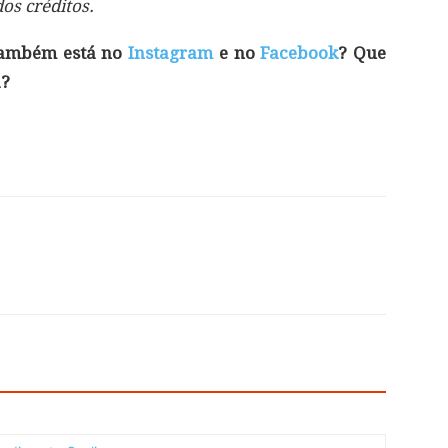
s créditos.
 também está no
Instagram
e no
Facebook
? Que
á?