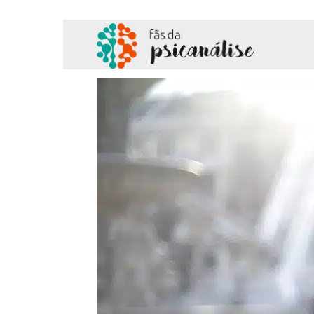
Fãs
da
Psicanálise