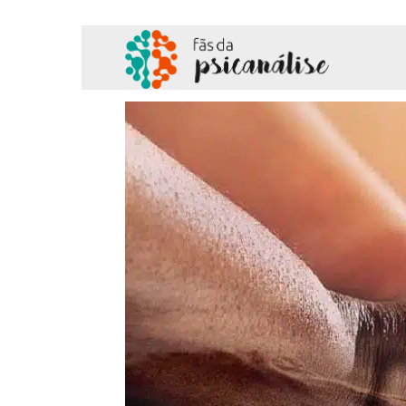
Fãs
da
Psicanálise