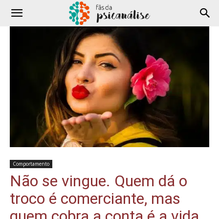
Comportamento
Não se vingue. Quem dá o
troco é comerciante, mas
quem cobra a conta é a vida