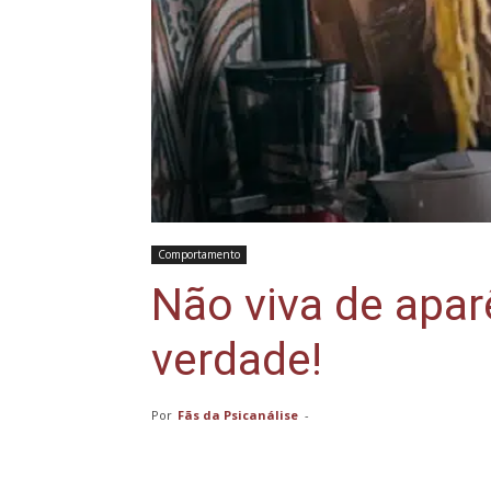
Comportamento
Não viva de apar
verdade!
Por
Fãs da Psicanálise
-