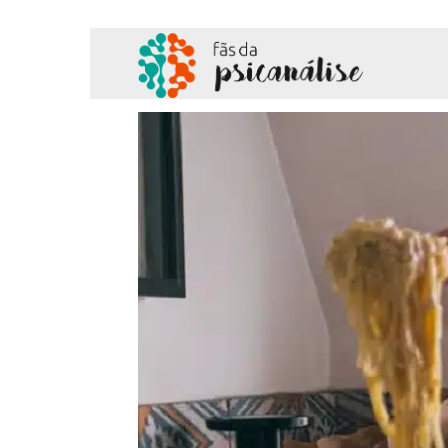
Fãs
da
Psicanálise