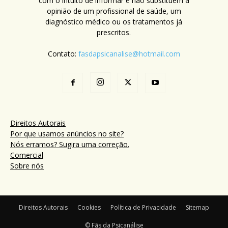
com o intuito de informar e não substituem a
opinião de um profissional de saúde, um
diagnóstico médico ou os tratamentos já
prescritos.
Contato:
fasdapsicanalise@hotmail.com
Direitos Autorais
Por que usamos anúncios no site?
Nós erramos? Sugira uma correção.
Comercial
Sobre nós
Direitos Autorais
Cookies
Política de Privacidade
Sitemap
© Fãs da Psicanálise