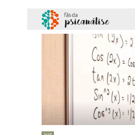
Fãs
da
Psicanálise
Saúde