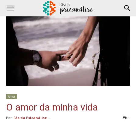
Amor
O amor da minha vida
Por
Fãs da Psicanálise
-
1