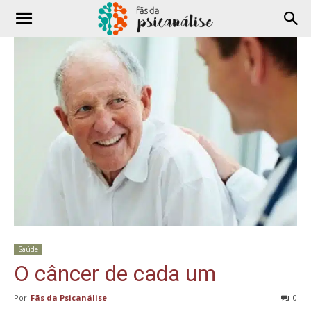
Saúde
O câncer de cada um
Por
Fãs da Psicanálise
-
0