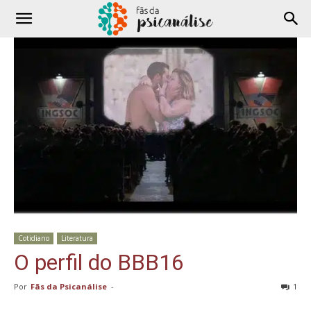
Cotidiano
Literatura
O perfil do BBB16
Por
Fãs da Psicanálise
-
1