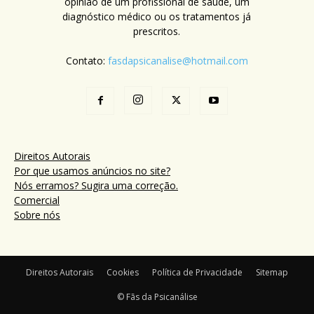
opinião de um profissional de saúde, um
diagnóstico médico ou os tratamentos já
prescritos.
Contato:
fasdapsicanalise@hotmail.com
Direitos Autorais
Por que usamos anúncios no site?
Nós erramos? Sugira uma correção.
Comercial
Sobre nós
Direitos Autorais
Cookies
Política de Privacidade
Sitemap
© Fãs da Psicanálise