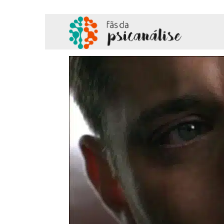
Fãs
da
Psicanálise