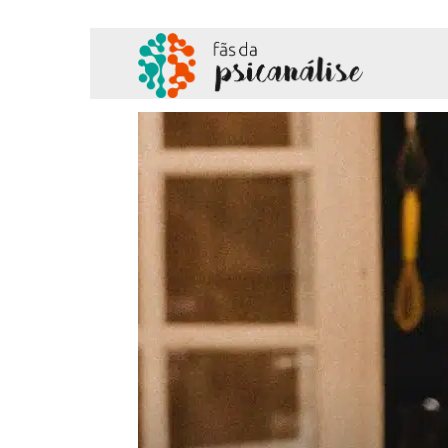
Fãs
da
Psicanálise