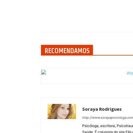
Compartilhar
RECOMENDAMOS
Soraya Rodrigues
http://www.sorayapsicologa.co
Psicóloga, escritora, Psicotra
Saúde. É colunista do site Fãs 