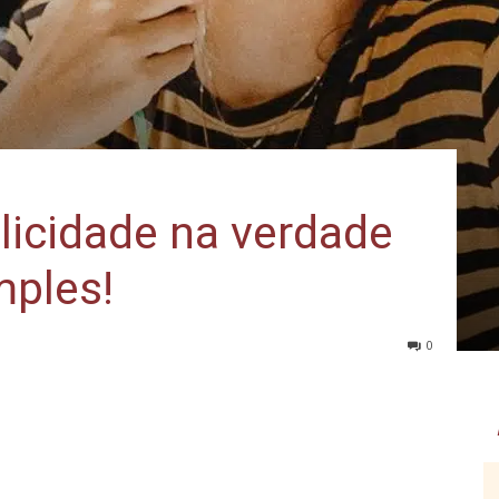
elicidade na verdade
mples!
0