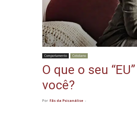
Comportamento
Cotidiano
O que o seu “EU”
você?
Por
Fãs da Psicanálise
-
Compartilhar