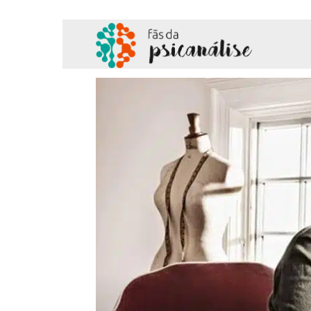
Fãs
da
Psicanálise