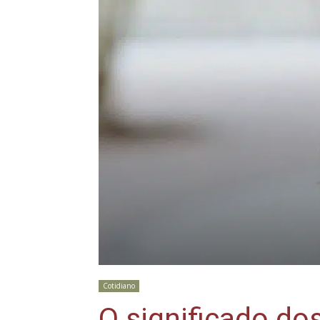
Cotidiano
O significado d