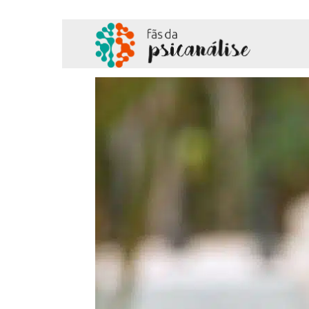
Fãs
da
Psicanálise