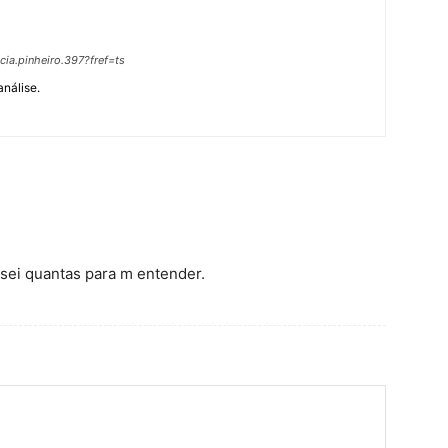
ia.pinheiro.397?fref=ts
análise.
o sei quantas para m entender.