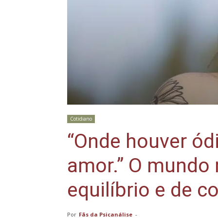
Cotidiano
“Onde houver ódi
amor.” O mundo 
equilíbrio e de c
Por
Fãs da Psicanálise
-