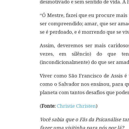
desmotivado e sem sentido de vida. A 
“Ó Mestre, fazei que eu procure mais
ser compreendido; amar, que ser amad
se é perdoado, e é morrendo que se viv
Assim, deveremos ser mais caridoso
vezes, em silêncio) do que te
(incondicionalmente) do que ser amad
Viver como São Francisco de Assis é 
como o Salvador nos ensinou, para qu
planeta com tantos desafios que pode
(
Fonte:
Christie Christen
)
Você sabia que o Fãs da Psicanálise 
fazer uma visitinha para nós por lá?