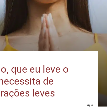
o, que eu leve o
necessita de
orações leves
0