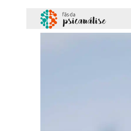
Fãs
da
Psicanálise