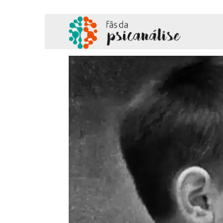
Fãs
da
Psicanálise