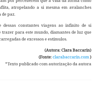
echam por perceberem que a vida da forma como
 aflita, atropelando a si mesma em avalanches
 de paz.
 dessas constantes viagens ao infinito de si
 trazer para este mundo, diamantes de luz que
arregadas de excessos e estímulos.
(Autora: Clara Baccarin)
(Fonte:
clarabaccarin.com
)
*Texto publicado com autorização da autora