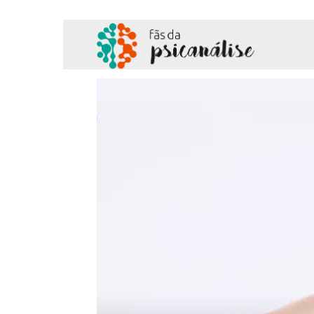
Fãs
da
Psicanálise