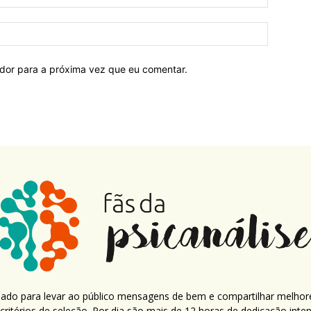
ador para a próxima vez que eu comentar.
criado para levar ao público mensagens de bem e compartilhar melhor
ritérios de seleção. Por dia são mais de 12 horas de dedicação inte