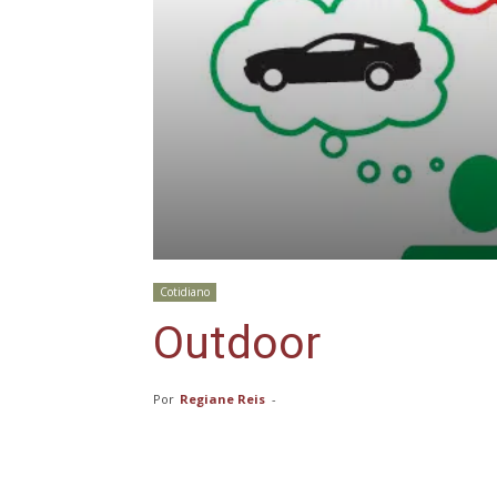
Cotidiano
Outdoor
Por
Regiane Reis
-