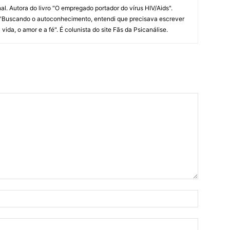
al. Autora do livro "O empregado portador do vírus HIV/Aids".
l. "Buscando o autoconhecimento, entendi que precisava escrever
ida, o amor e a fé". É colunista do site Fãs da Psicanálise.