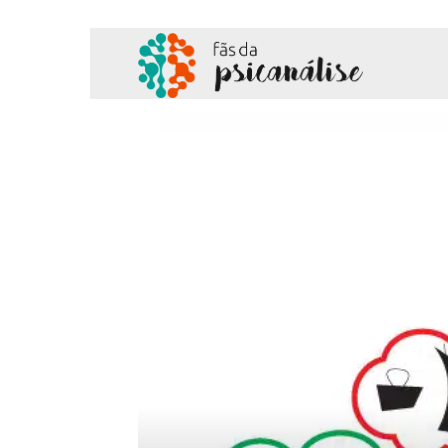
Fãs
da
Psicanálise