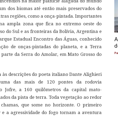
 incêndios na maior planície alagada do mundo
um dos biomas até então mais preservados do
utras regiões, como a onça-pintada. Importantes
 na ampla zona que fica no extremo oeste do
o do Sul e as fronteiras da Bolívia, Argentina e
A
Parque Estadual Encontro das Águas, conhecido
d
ção de onças-pintadas do planeta, e a Terra
Pa
e parte da Serra do Amolar, em Mato Grosso do
s descrições do poeta italiano Dante Alighieri
m uma das mais de 120 pontes da rodovia
o Jofre, a 160 quilômetros da capital mato-
ados da pista de terra. Toda vegetação ao redor
 chamas, que some no horizonte. O primeiro
r e a agressividade do fogo tornam a aventura