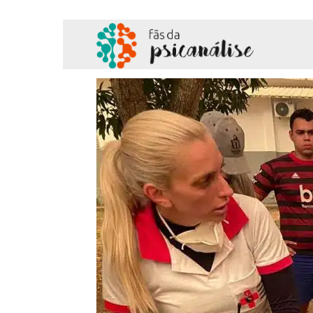
Fãs
da
Psicanálise