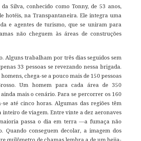
 da Silva, conhecido como Tonny, de 53 anos,
 hotéis, na Transpantaneira. Ele integra uma
da e agentes de turismo, que se uniram para
chamas não cheguem às áreas de construções
. Alguns trabalham por três dias seguidos sem
apenas 33 pessoas se revezando nessa brigada.
 homens, chega-se a pouco mais de 150 pessoas
Grosso. Um homem para cada área de 350
ta ainda mais o cenário. Para se percorrer os 160
-se até cinco horas. Algumas das regiões têm
a inteiro de viagem. Entre vinte a dez aeronaves
maioria passa o dia em terra ―a fumaça não
oo. Quando conseguem decolar, a imagem dos
re quilômetro de chamas lembra a de um beija-