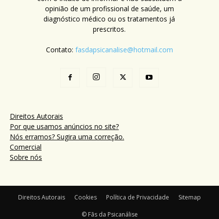
opinião de um profissional de saúde, um
diagnóstico médico ou os tratamentos já
prescritos.
Contato:
fasdapsicanalise@hotmail.com
Direitos Autorais
Por que usamos anúncios no site?
Nós erramos? Sugira uma correção.
Comercial
Sobre nós
Direitos Autorais
Cookies
Política de Privacidade
Sitemap
© Fãs da Psicanálise