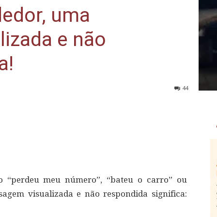
edor, uma
izada e não
a!
44
po “perdeu meu número”, “bateu o carro” ou
agem visualizada e não respondida significa: