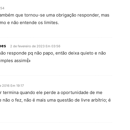
:54
o também que tornou-se uma obrigação responder, mas
mo e não entende os limites.
pes
2 de fevereiro de 2023 Em 03:56
 não responde pq não papo, então deixa quieto e não
imples assim👍
e 2016 Em 19:17
er termina quando ele perde a oportunidade de me
 não o fez, não é mais uma questão de livre arbítrio; é