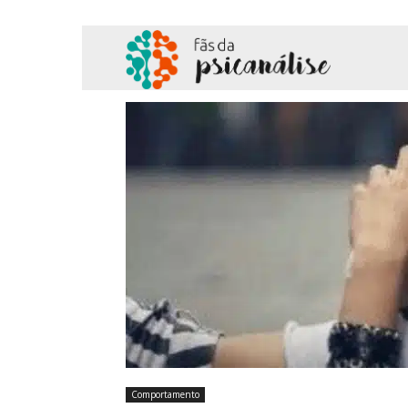
Fãs
da
Psicanálise
Comportamento