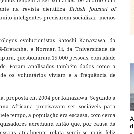
ênios tendem a ser solitários. De acordo com
nte na revista científica
British Journal of
uito inteligentes precisarem socializar, menos
cólogos evolucionistas Satoshi Kanazawa, da
ã-Bretanha, e Norman Li, da Universidade de
apura, questionaram 15.000 pessoas, com idade
idade. Foram analisados também dados como a
nde os voluntários viviam e a frequência de
ana, proposta em 2004 por Kanazawa. Segundo a
vana Africana precisavam ser sociáveis para
uele tempo, a população era escassa, com cerca
A
squisadores acreditam então que, por causa da
d
ssoas atualmente relata sentir-se mais feliz