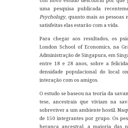
Um novo estudo descobriu por que g
uma pesquisa publicada recenteme
Psychology
, quanto mais as pessoas m
satisfeitas elas estarão com a vida.
Para chegar aos resultados, os psi
London School of Economics, na Gr
Administração de Singapura, em Sing
entre 18 e 28 anos, sobre a felic
densidade populacional do local o
interação com os amigos.
O estudo se baseou na teoria da sav
tese, ancestrais que viviam na sa
sobreviver a um ambiente hostil. Naq
de 150 integrantes por grupo. Os pe
herança ancestral, a maioria das pe