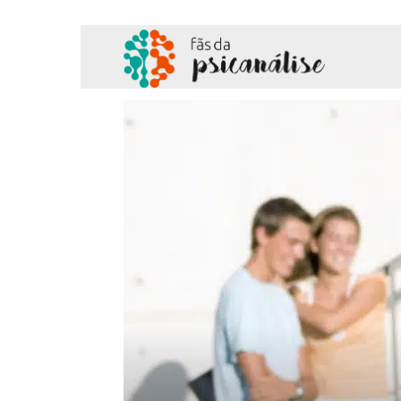
Fãs
da
Psicanálise