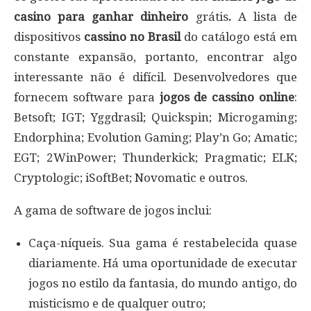
casino para ganhar dinheiro
grátis
.
A lista de
dispositivos
cassino no Brasil
do catálogo está em
constante expansão, portanto, encontrar algo
interessante não é difícil. Desenvolvedores que
fornecem software para
jogos de cassino online
:
Betsoft; IGT; Yggdrasil; Quickspin; Microgaming;
Endorphina; Evolution Gaming; Play’n Go; Amatic;
EGT; 2WinPower; Thunderkick; Pragmatic; ELK;
Cryptologic; iSoftBet; Novomatic e outros.
A gama de software de jogos inclui:
Caça-níqueis. Sua gama é restabelecida quase
diariamente. Há uma oportunidade de executar
jogos no estilo da fantasia, do mundo antigo, do
misticismo e de qualquer outro;