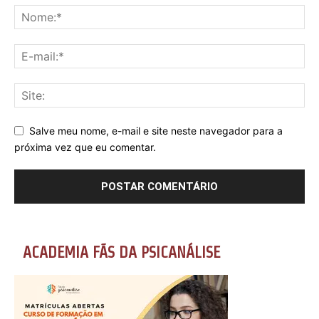
Salve meu nome, e-mail e site neste navegador para a
próxima vez que eu comentar.
ACADEMIA FÃS DA PSICANÁLISE