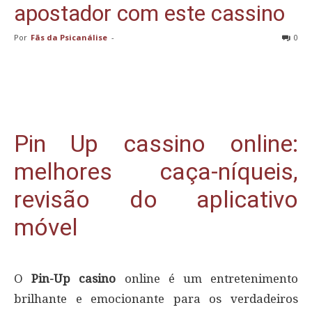
apostador com este cassino
Por
Fãs da Psicanálise
-
0
Pin Up cassino online:
melhores caça-níqueis,
revisão do aplicativo
móvel
O
Pin-Up casino
online é um entretenimento
brilhante e emocionante para os verdadeiros