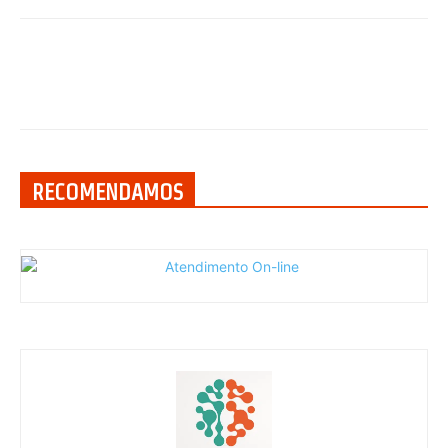
RECOMENDAMOS