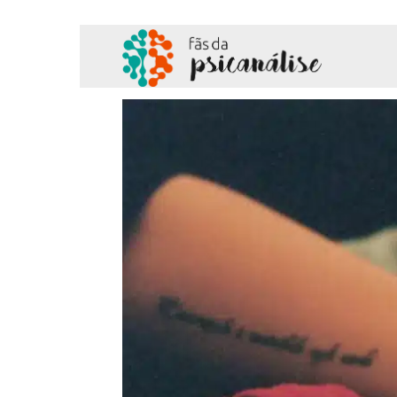
Fãs
da
Psicanálise