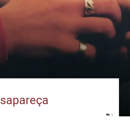
esapareça
1