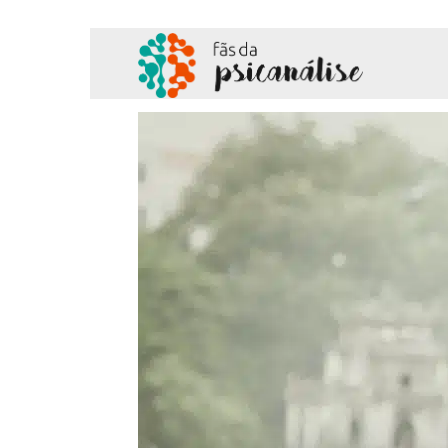
Fãs
da
Psicanálise