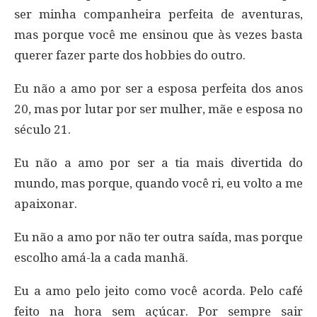
ser minha companheira perfeita de aventuras,
mas porque você me ensinou que às vezes basta
querer fazer parte dos hobbies do outro.
Eu não a amo por ser a esposa perfeita dos anos
20, mas por lutar por ser mulher, mãe e esposa no
século 21.
Eu não a amo por ser a tia mais divertida do
mundo, mas porque, quando você ri, eu volto a me
apaixonar.
Eu não a amo por não ter outra saída, mas porque
escolho amá-la a cada manhã.
Eu a amo pelo jeito como você acorda. Pelo café
feito na hora sem açúcar. Por sempre sair