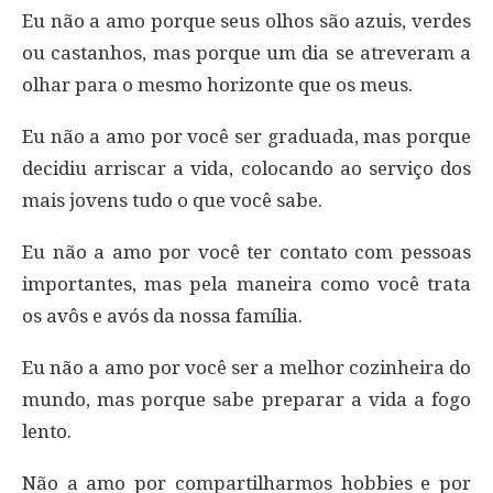
Eu não a amo porque seus olhos são azuis, verdes
ou castanhos, mas porque um dia se atreveram a
olhar para o mesmo horizonte que os meus.
Eu não a amo por você ser graduada, mas porque
decidiu arriscar a vida, colocando ao serviço dos
mais jovens tudo o que você sabe.
Eu não a amo por você ter contato com pessoas
importantes, mas pela maneira como você trata
os avôs e avós da nossa família.
Eu não a amo por você ser a melhor cozinheira do
mundo, mas porque sabe preparar a vida a fogo
lento.
Não a amo por compartilharmos hobbies e por