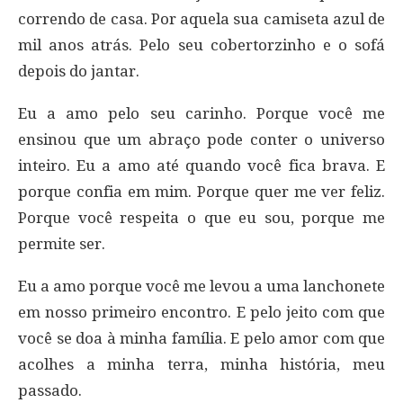
correndo de casa. Por aquela sua camiseta azul de
mil anos atrás. Pelo seu cobertorzinho e o sofá
depois do jantar.
Eu a amo pelo seu carinho. Porque você me
ensinou que um abraço pode conter o universo
inteiro. Eu a amo até quando você fica brava. E
porque confia em mim. Porque quer me ver feliz.
Porque você respeita o que eu sou, porque me
permite ser.
Eu a amo porque você me levou a uma lanchonete
em nosso primeiro encontro. E pelo jeito com que
você se doa à minha família. E pelo amor com que
acolhes a minha terra, minha história, meu
passado.