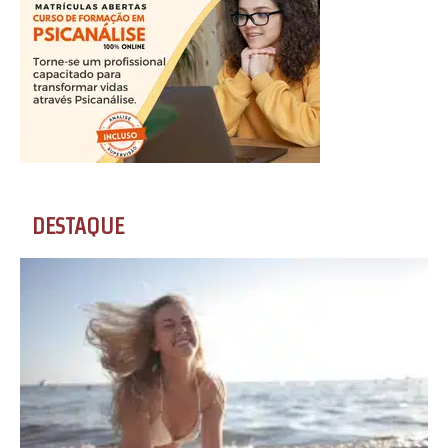
DESTAQUE