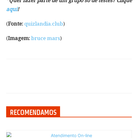
*Quer fazer parte de um grupo só de testes? Clique
aqui
!
(
Fonte:
quizlandia.club
)
(
Imagem:
bruce mars
)
RECOMENDAMOS