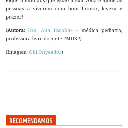
Fique atento aos que estão a sua volta e ajude as
pessoas a viverem com bom humor, leveza e
prazer!
(
Autora:
Dra. Ana Escobar
– médica pediatra,
professora livre docente FMUSP)
(Imagem:
Obi Onyeador
)
RECOMENDAMOS