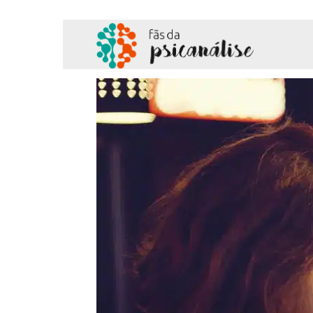
Fãs
da
Psicanálise