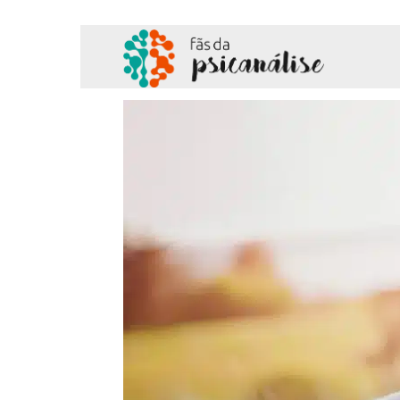
Fãs
da
Psicanálise