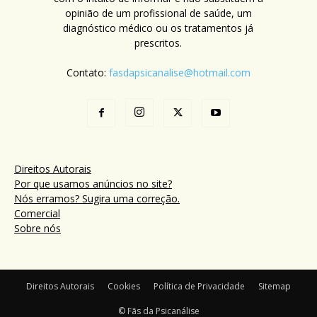
opinião de um profissional de saúde, um
diagnóstico médico ou os tratamentos já
prescritos.
Contato:
fasdapsicanalise@hotmail.com
Direitos Autorais
Por que usamos anúncios no site?
Nós erramos? Sugira uma correção.
Comercial
Sobre nós
Direitos Autorais
Cookies
Política de Privacidade
Sitemap
© Fãs da Psicanálise