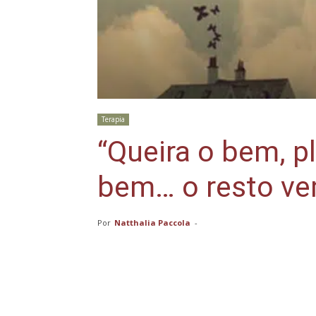
Terapia
“Queira o bem, p
bem… o resto ve
Por
Natthalia Paccola
-
Compartilhar