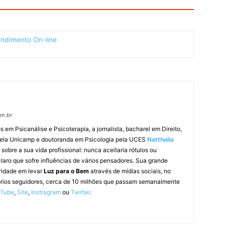
om.br
m Psicanálise e Psicoterapia, a jornalista, bacharel em Direito,
pela Unicamp e doutoranda em Psicologia pela UCES
Natthalia
obre a sua vida profissional: nunca aceitaria rótulos ou
laro que sofre influências de vários pensadores. Sua grande
ridade em levar
Luz para o Bem
através de mídias sociais, no
prios seguidores, cerca de 10 milhões que passam semanalmente
uTube
,
Site
,
Instragram
ou
Twitter
.