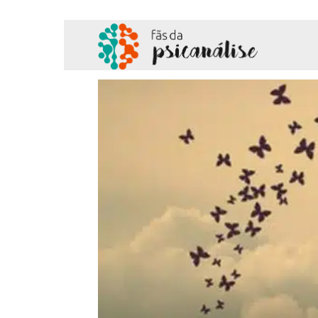
Fãs
da
Psicanálise