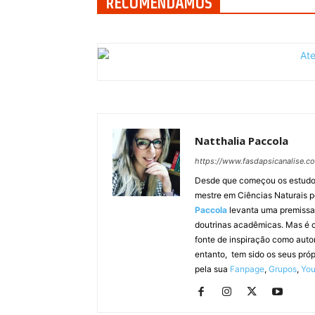
RECOMENDAMOS
Natthalia Paccola
https://www.fasdapsicanalise.c
Desde que começou os estudos e
mestre em Ciências Naturais 
Paccola
levanta uma premissa s
doutrinas acadêmicas. Mas é c
fonte de inspiração como auto
entanto, tem sido os seus pró
pela sua
Fanpage
,
Grupos
,
Yo