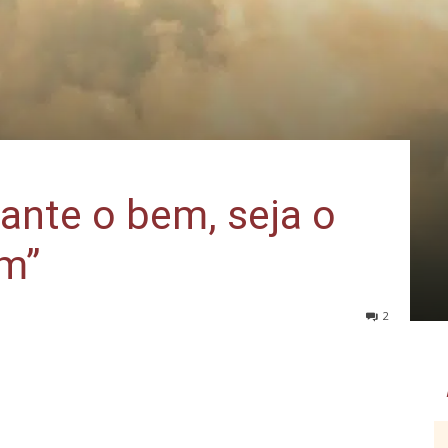
lante o bem, seja o
m”
2