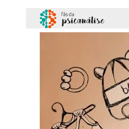
Fãs
da
Psicanálise