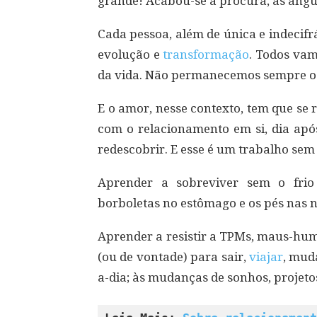
grande! Acabou-se a procura, as angús
Cada pessoa, além de única e indecif
evolução e
transformação
. Todos va
da vida. Não permanecemos sempre os
E o amor, nesse contexto, tem que se
com o relacionamento em si, dia após 
redescobrir. E esse é um trabalho se
Aprender a sobreviver sem o fri
borboletas no estômago e os pés nas
Aprender a resistir a TPMs, maus-humo
(ou de vontade) para sair,
viajar
, mud
a-dia; às mudanças de sonhos, projet