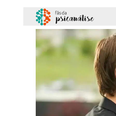
Fãs
da
Psicanálise