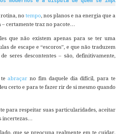
os modernos e a disputa de quem se importa m
 rotina, no
tempo
, nos planos e na energia que a
m – certamente traz no pacote…
eles que não existem apenas para se ter uma
las de escape e “escoros”, e que não traduzem
 seres descontentes – são, definitivamente,
 te
abraçar
no fim daquele dia difícil, para te
eu certo e para te fazer rir de si mesmo quando
e para respeitar suas particularidades, aceitar
s incertezas…
lado, que se preocupa realmente em te cuidar,