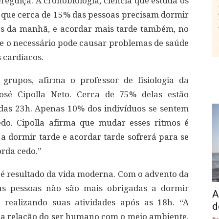
preguiça. A cronobiologia, ciência que estuda os
a que cerca de 15% das pessoas precisam dormir
ras da manhã, e acordar mais tarde também, no
e o necessário pode causar problemas de saúde
 cardíacos.
 grupos, afirma o professor de fisiologia da
osé Cipolla Neto. Cerca de 75% delas estão
as 23h. Apenas 10% dos indivíduos se sentem
o. Cipolla afirma que mudar esses ritmos é
a dormir tarde e acordar tarde sofrerá para se
orda cedo.”
s é resultado da vida moderna. Com o advento da
, as pessoas não são mais obrigadas a dormir
A
 realizando suas atividades após as 18h. “A
d
 a relação do ser humano com o meio ambiente.