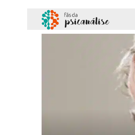
Fãs
da
Psicanálise