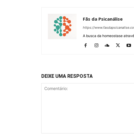
Fãs da Psicanálise
https://www.fasdapsicanalise.c
A busca da homeostase através
DEIXE UMA RESPOSTA