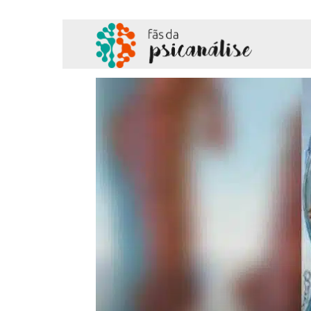
Fãs
da
Psicanálise