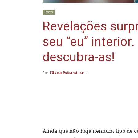
Testes
Revelações surp
seu “eu” interior.
descubra-as!
Por
Fãs da Psicanálise
-
Compartilhar
Ainda que não haja nenhum tipo de co