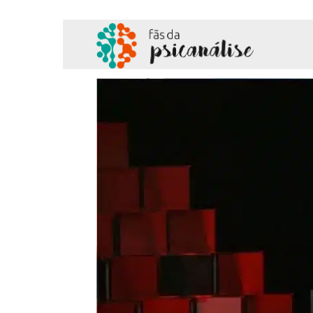
Fãs
da
Psicanálise