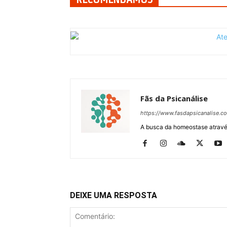
Fãs da Psicanálise
https://www.fasdapsicanalise.c
A busca da homeostase através
DEIXE UMA RESPOSTA