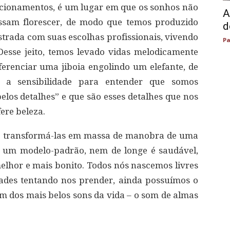
icionamentos, é um lugar em que os sonhos não
A
ssam florescer, de modo que temos produzido
d
strada com suas escolhas profissionais, vivendo
Pa
esse jeito, temos levado vidas melodicamente
ferenciar uma jiboia engolindo um elefante, de
a sensibilidade para entender que somos
los detalhes” e que são esses detalhes que nos
ere beleza.
de transformá-las em massa de manobra de uma
e um modelo-padrão, nem de longe é saudável,
lhor e mais bonito. Todos nós nascemos livres
rades tentando nos prender, ainda possuímos o
um dos mais belos sons da vida – o som de almas