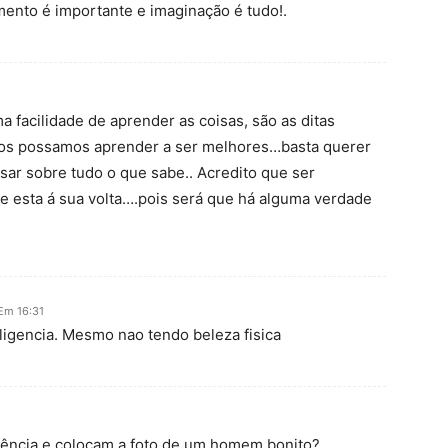
ento é importante e imaginação é tudo!.
acilidade de aprender as coisas, são as ditas
odos possamos aprender a ser melhores…basta querer
sar sobre tudo o que sabe.. Acredito que ser
ue esta á sua volta….pois será que há alguma verdade
Em 16:31
ligencia. Mesmo nao tendo beleza fisica
ligência e colocam a foto de um homem bonito?