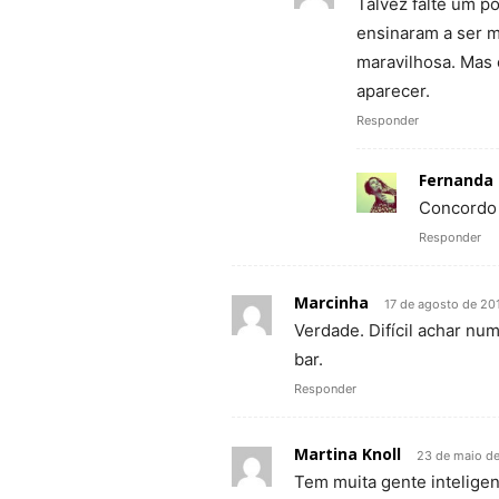
Talvez falte um p
ensinaram a ser m
maravilhosa. Mas 
aparecer.
Responder
Fernanda 
Concordo 
Responder
Marcinha
17 de agosto de 20
Verdade. Difícil achar nu
bar.
Responder
Martina Knoll
23 de maio d
Tem muita gente intelige