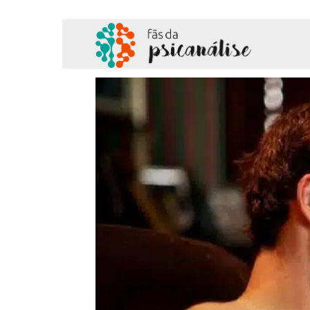
Fãs
da
Psicanálise