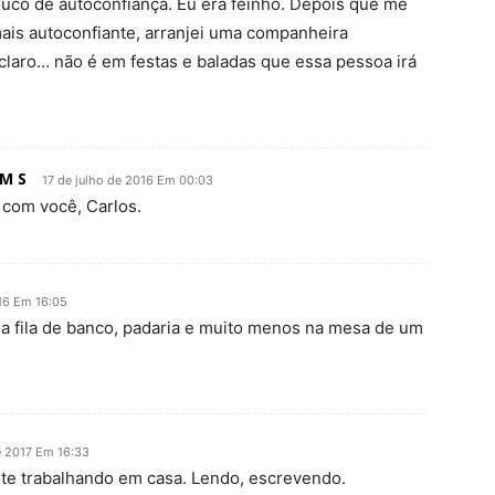
ouco de autoconfiança. Eu era feinho. Depois que me
ais autoconfiante, arranjei uma companheira
claro… não é em festas e baladas que essa pessoa irá
M S
17 de julho de 2016 Em 00:03
com você, Carlos.
16 Em 16:05
ma fila de banco, padaria e muito menos na mesa de um
e 2017 Em 16:33
nte trabalhando em casa. Lendo, escrevendo.