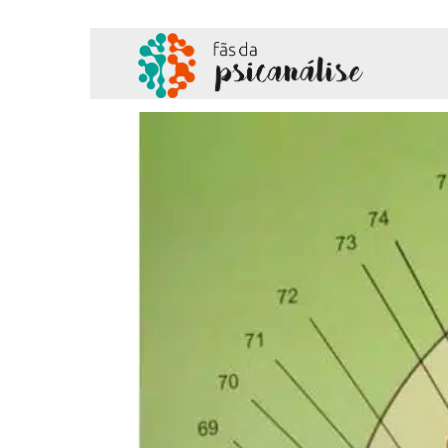
Fãs
da
Psicanálise