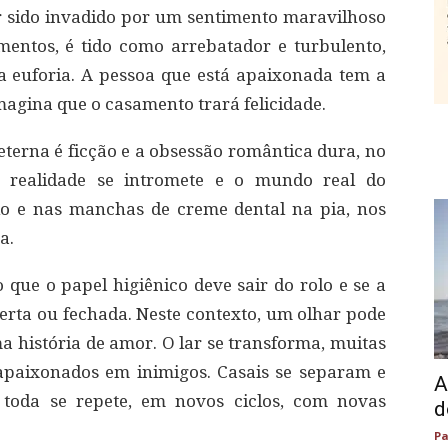
r sido invadido por um sentimento maravilhoso
entos, é tido como arrebatador e turbulento,
a euforia. A pessoa que está apaixonada tem a
magina que o casamento trará felicidade.
eterna é ficção e a obsessão romântica dura, no
a realidade se intromete e o mundo real do
lo e nas manchas de creme dental na pia, nos
a.
 que o papel higiênico deve sair do rolo e se a
berta ou fechada. Neste contexto, um olhar pode
a história de amor. O lar se transforma, muitas
apaixonados em inimigos. Casais se separam e
A
 toda se repete, em novos ciclos, com novas
d
Pa