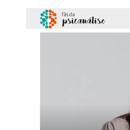
Fãs
da
Psicanálise