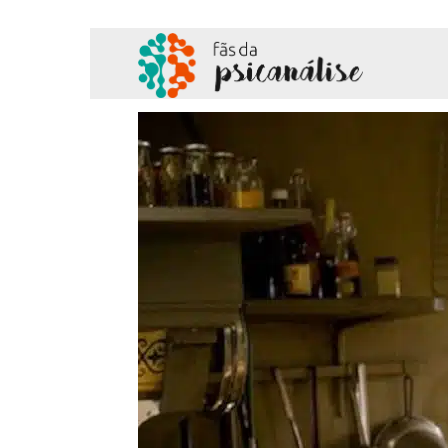
Fãs
da
Psicanálise