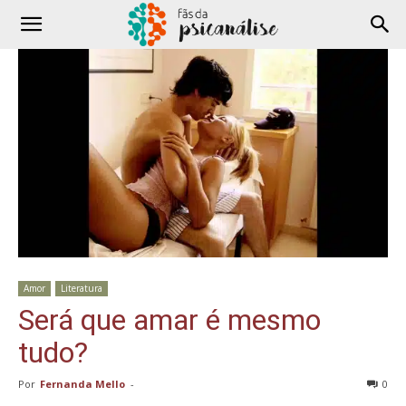
Amor
Literatura
Será que amar é mesmo
tudo?
Por
Fernanda Mello
-
0