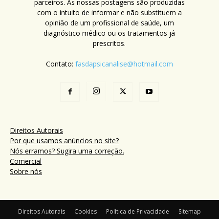
parceiros. As nossas postagens são produzidas
com o intuito de informar e não substituem a
opinião de um profissional de saúde, um
diagnóstico médico ou os tratamentos já
prescritos.
Contato:
fasdapsicanalise@hotmail.com
Direitos Autorais
Por que usamos anúncios no site?
Nós erramos? Sugira uma correção.
Comercial
Sobre nós
Direitos Autorais
Cookies
Política de Privacidade
Sitemap