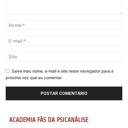
Salve meu nome, e-mail e site neste navegador para a
próxima vez que eu comentar.
ACADEMIA FÃS DA PSICANÁLISE