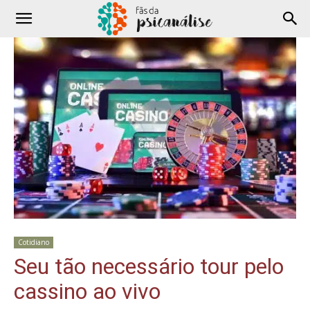
Cotidiano
Seu tão necessário tour pelo
cassino ao vivo