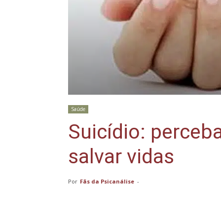
Saúde
Suicídio: perceba
salvar vidas
Por
Fãs da Psicanálise
-