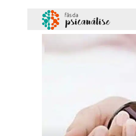
Fãs
da
Psicanálise